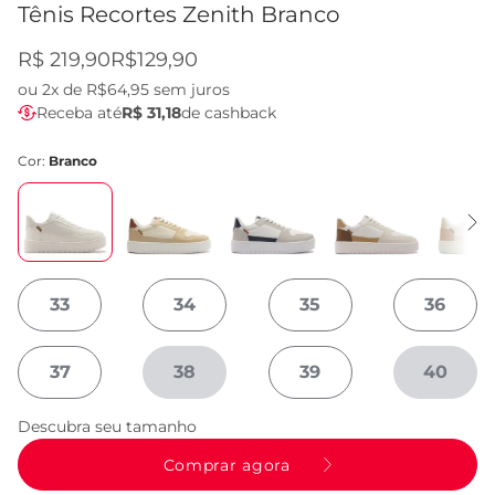
Tênis Recortes Zenith Branco
R$ 219,90
R$129,90
ou
2x de R$64,95
sem juros
Receba até
R$ 31,18
de cashback
Cor:
Branco
33
34
35
36
37
38
39
40
Descubra seu tamanho
Comprar agora