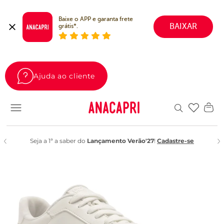
Baixe o APP e garanta frete 
BAIXAR
grátis*.
Ajuda ao cliente
Favoritos
Seja a 1ª a saber do
Lançamento Verão'27
!
Cadastre-se