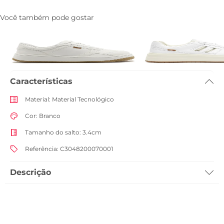
Você também pode gostar
Tenis AC28 Branco
Tenis Aura Dourado
R$ 279,90
R$ 139,90
R$ 299,90
R$ 179,90
Características
Material
:
Material Tecnológico
Cor
:
Branco
Tamanho do salto
:
3.4cm
Referência
:
C3048200070001
Descrição
Tênis de amarração com sola alta e detalhe de recortes, na cor branca.
O modelo de solado flatform imponente branco - traz design
imponente de recortes por todo o cabedal - com peças no mesmo
Institucional