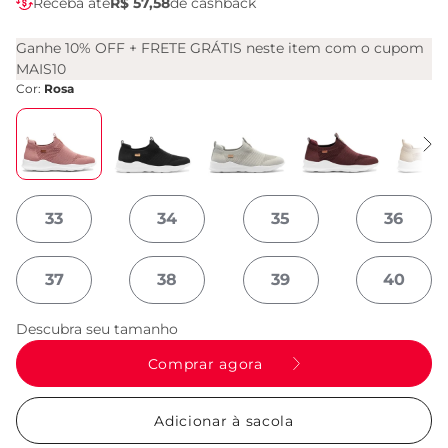
Receba até
R$ 57,58
de cashback
Ganhe 10% OFF + FRETE GRÁTIS neste item com o cupom
MAIS10
Cor:
Rosa
33
34
35
36
37
38
39
40
Descubra seu tamanho
Comprar agora
Adicionar à sacola