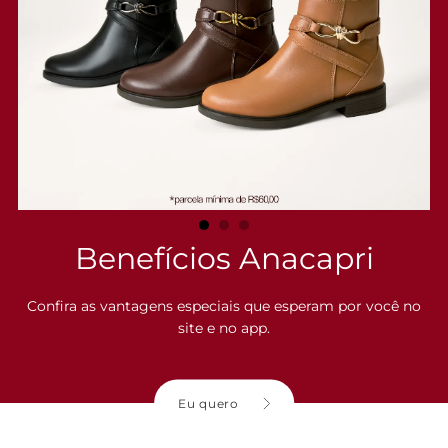
mais esportivas e cheias de personalidade. Essa peça facilitadora é
super despojada, e pode ser o ítem que falta pra completar seu guarda
roupas!
Entenda as regras e prazos para devolução do seu pedido
Leia mais
Benefícios Anacapri
Confira as vantagens especiais que esperam por você no
site e no app.
Eu quero