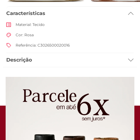
Características
Material
:
Tecido
Cor
:
Rosa
Referência
:
C3026500020016
Descrição
Tênis Slip On Streech Jogging Knit Rosa. Possui texturas na gáspea,
solado branco tratorado e detalhe de aplicação de alça na lingueta e no
calcanhar para facilitar o calce. Tag marrom lateral com o nome da
marca.
Porque Apostar: O básico nada básico! Pra você que adora
descomplicar com aquela peça coringa cheia de estilo, o slip on
feminino ANACAPRI em malha knit liso precisa fazer parte do seus
dream team de sapatos! Fácil de calçar, ele é sinônimo de praticidade e
agrega muita personalidade a qualquer look. Um queridinho super
trendy, já faz parte do mind set quando vamos pensar em produções