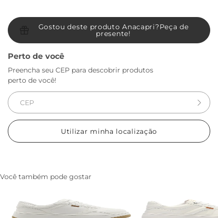
Gostou deste produto Anacapri?
Peça de
presente!
Perto de você
Preencha seu CEP para descobrir produtos
perto de você!
Utilizar minha localização
Você também pode gostar
Tenis AC28 Branco
Tenis AC1119 Branco
R$ 279,90
R$ 164,90
R$ 249,90