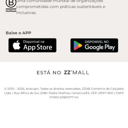
uma comunidade mundial de organizações
comprometidas com práticas sustentáveis e
inclusivas.
Baixe o APP
© 2010 -
2026
, Anacapri. Todos os direitos reservados.
ZZAB Comércio de Calçados
Ltda. | Rua África do Sul, 2280. Padre Mathias, Cariacica/ES. CEP: 29157-900 | CNPJ:
07.900.208/0077-04