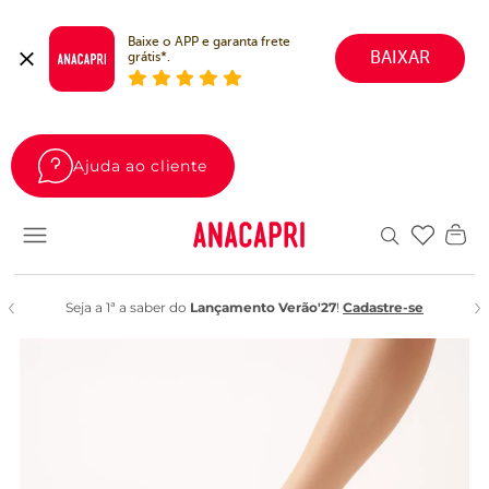
Baixe o APP e garanta frete 
BAIXAR
grátis*.
Ajuda ao cliente
Favoritos
Seja a 1ª a saber do
Lançamento Verão'27
!
Cadastre-se