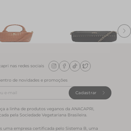
 Media Matelasse Marrom
Bolsa Tiracolo Pequena Tachas Pret
$ 144,90
R$ 249,90
R$ 124,90
apri nas redes sociais
dentro de novidades e promoções
Cadastrar
ça a linha de produtos veganos da ANACAPRI,
icada pela Sociedade Vegetariana Brasileira.
 uma empresa certificada pelo Sistema B, uma