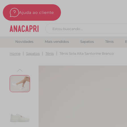
Ajuda ao cliente
Buscar produtos
Novidades
Mais vendidos
Sapatos
Tênis
B
Home
Sapatos
Tênis
Tênis Sola Alta Santorine Branco