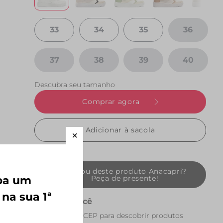
33
34
35
36
37
38
39
40
Descubra seu tamanho
Comprar agora
Adicionar à sacola
Gostou deste produto Anacapri?
Peça de presente!
eba um
 na sua 1ª
Perto de você
Preencha seu CEP para descobrir produtos