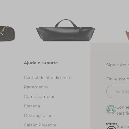
elasse Zig
Bolsa Tote Grande Moonlight Preta
Bolsa Tote
R$ 299,90
R$ 149,90
R$ 369,90
R
Ajuda e suporte
Siga a Anac
Central de atendimento
Fique por 
Pagamento
Como comprar
Entrega
Conhe
certif
Devolução fácil
Cartão Presente
Somos