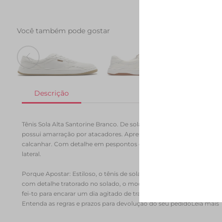
Você também pode gostar
Tenis AC28 Branco
Tenis AC1119 Branco
Tenis 
R$ 279,90
R$ 164,90
R$ 249,90
R$ 289
Tênis Sola Alta Santorine Branco. De solado alto emborrachado com
possui amarração por atacadores. Apresenta design de recortes com 
calcanhar. Com detalhe em pespontos delicados e perfuros por tod
lateral.
Porque Apostar: Estiloso, o tênis de sola alta é confortável e comp
com detalhe tratorado no solado, o mood comfy & easy desse modeli
fei-to para encarar um dia agitado de trabalho, viajar ou curtir mome
Entenda as regras e prazos para devolução do seu pedido
Leia mais