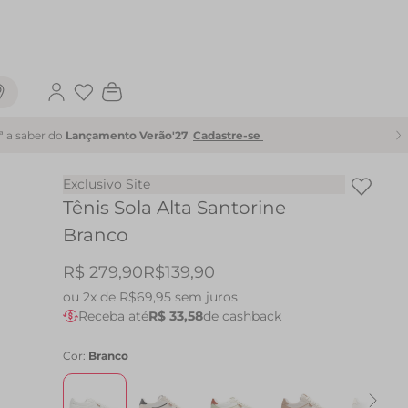
Favoritos
1ª a saber do
Lançamento Verão'27
!
Cadastre-se
Exclusivo Site
Tênis Sola Alta Santorine
Branco
R$ 279,90
R$139,90
ou
2x de R$69,95
sem juros
Receba até
R$ 33,58
de cashback
Cor:
Branco