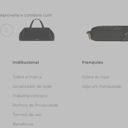
Aproveite e combine com
Bolsa Shopping Grande Minimal
Bolsa Tiracolo Media Mat
Preta
Zag Preta
R$ 289,90
R$ 199,90
Institucional
Franquias
Sobre a marca
Sobre as lojas
Localizador de lojas
Seja um franqueado
Trabalhe conosco
Política de Privacidade
Termos de uso
Benefícios